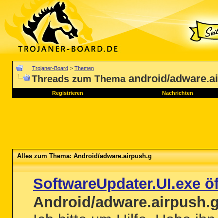
Trojaner-Board
>
Themen
android/adware.a
Threads zum Thema
Registrieren
Nachrichten
Alles zum Thema: Android/adware.airpush.g
SoftwareUpdater.UI.exe öf
Android/adware.airpush.