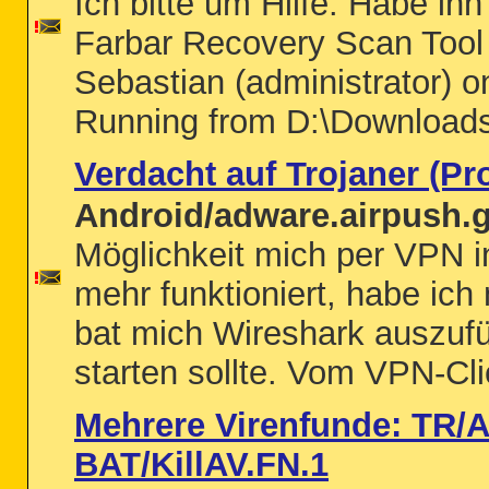
Ich bitte um Hilfe. Habe ih
Farbar Recovery Scan Tool 
Sebastian (administrator)
Running from D:\Downloads
Verdacht auf Trojaner (P
Android/adware.airpush.
Möglichkeit mich per VPN in
mehr funktioniert, habe ic
bat mich Wireshark auszuf
starten sollte. Vom VPN-Clie
Mehrere Virenfunde: TR/
BAT/KillAV.FN.1