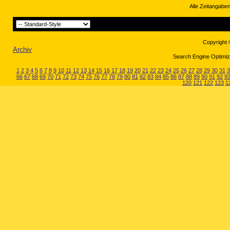
Alle Zeitangaben
Copyright 
Archiv
Search Engine Optimiza
1
2
3
4
5
6
7
8
9
10
11
12
13
14
15
16
17
18
19
20
21
22
23
24
25
26
27
28
29
30
31
3
66
67
68
69
70
71
72
73
74
75
76
77
78
79
80
81
82
83
84
85
86
87
88
89
90
91
92
9
120
121
122
123
1