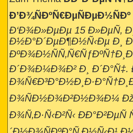
Ð’Ð¾ÑÐºÑ€ÐµÑÐµÐ½ÑÐº
Ð‘Ð¾Ð»ÐµÐµ 15 Ð»ÐµÑ‚ 
Ð½Ð°Ð´ÐµÐ¶Ð½Ñ‹Ðµ Ð¸ Ð
ÐºÐ¾Ð½ÑÑ‚Ñ€ÑƒÐºÑ†Ð¸Ð¸
Ð´Ð¾Ð¼Ð¾Ð² Ð¸ Ð´Ð°Ñ‡. 
Ð¾Ñ€Ð³Ð°Ð½Ð¸Ð·Ð°Ñ†Ð¸Ð¸
Ð¾ÑÐ½Ð¾Ð²Ð½Ð¾Ð¼ Ðž
Ð¾Ñ‚Ð·Ñ‹Ð²Ñ‹ ÐÐ°Ð²ÐµÑ
´Ð½Ð¾ÑÐºÐ°Ñ‚Ð½Ñ‹Ð¹ Ð½