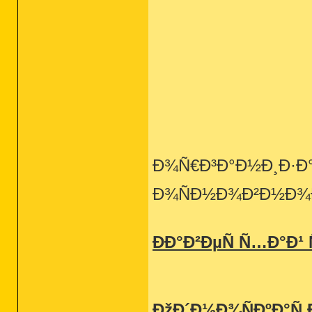
Ð¾Ñ€Ð³Ð°Ð½Ð¸Ð·Ð°Ñ
Ð¾ÑÐ½Ð¾Ð²Ð½Ð
ÐÐ°Ð²ÐµÑ Ñ…Ð°Ð¹
ÐžÐ´Ð½Ð¾ÑÐºÐ°Ñ‚