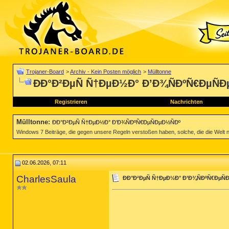
Trojaner-Board
>
Archiv - Kein Posten möglich
>
Mülltonne
ÐÐ°Ð²ÐµÑ Ñ†ÐµÐ½Ð° Ð’Ð¾ÑÐºÑ€ÐµÑÐ
Registrieren
Nachrichten
Mülltonne
:
ÐÐ°Ð²ÐµÑ Ñ†ÐµÐ½Ð° Ð’Ð¾ÑÐºÑ€ÐµÑÐµÐ½ÑÐº
Windows 7 Beiträge, die gegen unsere Regeln verstoßen haben, solche, die die Welt nich
02.06.2026, 07:11
CharlesSaula
ÐÐ°Ð²ÐµÑ Ñ†ÐµÐ½Ð° Ð’Ð¾ÑÐºÑ€ÐµÑ