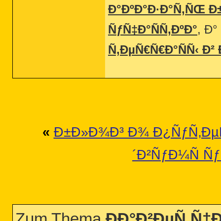
Ð°ÐºÐ°Ð·Ð°Ñ‚ÑŒ Ð±
ÑƒÑ‡Ð°ÑÑ‚ÐºÐ°
, Ð
Ñ‚ÐµÑ€Ñ€Ð°ÑÑ‹ Ð²
«
Ð±Ð»Ð¾Ð³ Ð¾ Ð¿ÑƒÑ‚ÐµÑ
´Ð²ÑƒÐ¼Ñ Ñ
Zum Thema
ÐÐ°Ð²ÐµÑ Ñ