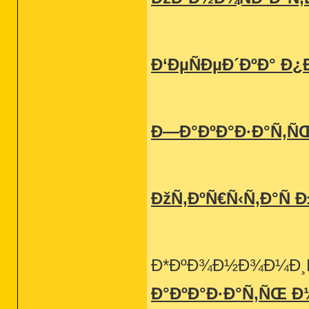
Ð‘ÐµÑÐµÐ´ÐºÐ° Ð
Ð—Ð°ÐºÐ°Ð·Ð°Ñ‚ÑŒ
ÐžÑ‚ÐºÑ€Ñ‹Ñ‚Ð°Ñ 
Ð*ÐºÐ¾Ð½Ð¾Ð¼Ð¸Ñ
Ð°ÐºÐ°Ð·Ð°Ñ‚ÑŒ Ð