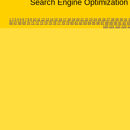
Search Engine Optimization 
1
2
3
4
5
6
7
8
9
10
11
12
13
14
15
16
17
18
19
20
21
22
23
24
25
26
27
28
29
30
31
3
66
67
68
69
70
71
72
73
74
75
76
77
78
79
80
81
82
83
84
85
86
87
88
89
90
91
92
9
120
121
122
123
1