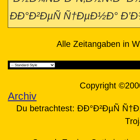
ÐÐ°Ð²ÐµÑ Ñ†ÐµÐ½Ð° Ð’
Alle Zeitangaben in W
Copyright ©200
Archiv
Du betrachtest: ÐÐ°Ð²ÐµÑ Ñ
Tro