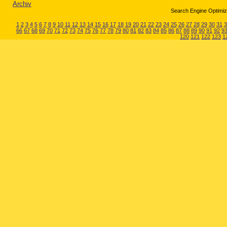
Archiv
Search Engine Optimiza
1
2
3
4
5
6
7
8
9
10
11
12
13
14
15
16
17
18
19
20
21
22
23
24
25
26
27
28
29
30
31
3
66
67
68
69
70
71
72
73
74
75
76
77
78
79
80
81
82
83
84
85
86
87
88
89
90
91
92
9
120
121
122
123
1